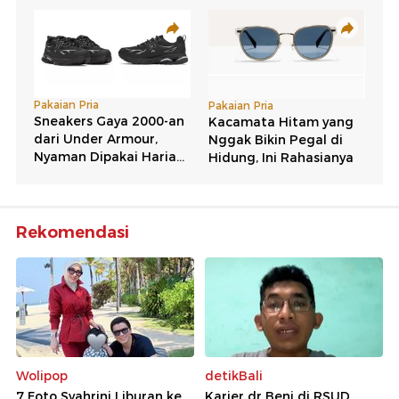
Rekomendasi
Wolipop
detikBali
7 Foto Syahrini Liburan ke
Karier dr Beni di RSUD