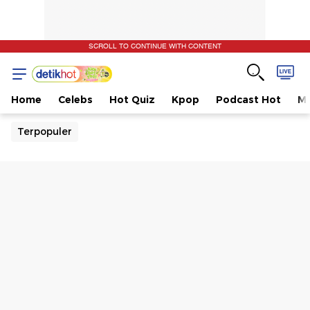
SCROLL TO CONTINUE WITH CONTENT
Home
Celebs
Hot Quiz
Kpop
Podcast Hot
Mu
Terpopuler