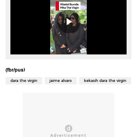
(fbr/pus)
dara the virgin
jaime alvaro
kekasih dara the virgin