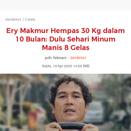
detikHot
Celeb
Ery Makmur Hempas 30 Kg dalam
10 Bulan: Dulu Sehari Minum
Manis 8 Gelas
prih febriani -
detikHot
Sabtu, 19 Apr 2025 14:00 WIB