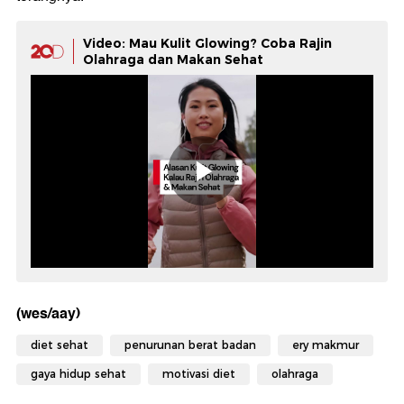
Video: Mau Kulit Glowing? Coba Rajin
Olahraga dan Makan Sehat
(wes/aay)
diet sehat
penurunan berat badan
ery makmur
gaya hidup sehat
motivasi diet
olahraga