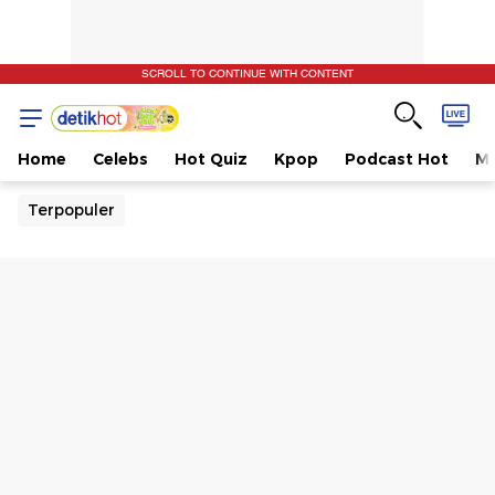
SCROLL TO CONTINUE WITH CONTENT
Home
Celebs
Hot Quiz
Kpop
Podcast Hot
Mu
Terpopuler