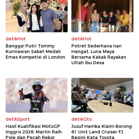
detikHot
detikHot
Bangga! Putri Tommy
Potret Sederhana nan
Kurniawan Sabet Medali
Hangat, Luna Maya
Emas Kompetisi di London
Bersama Kakak Rayakan
Ultah Ibu Desa
detikSport
detikOto
Hasil Kualifikasi MotoGP
Jusuf Hamka Klaim Borong
Inggris 2026: Martin Raih
61 Unit Land Cruiser FJ,
Pole dan Pecah Rekor
Begini Kata Toyota