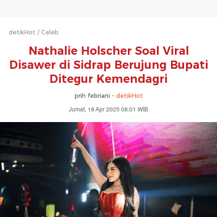
detikHot
Celeb
Nathalie Holscher Soal Viral
Disawer di Sidrap Berujung Bupati
Ditegur Kemendagri
prih febriani -
detikHot
Jumat, 18 Apr 2025 08:01 WIB