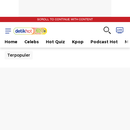
SCROLL TO CONTINUE WITH CONTENT
Home
Celebs
Hot Quiz
Kpop
Podcast Hot
Mu
Terpopuler