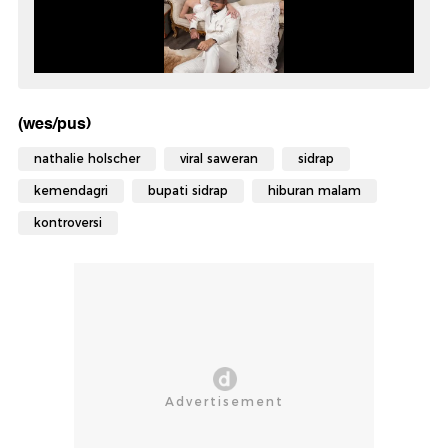
(wes/pus)
nathalie holscher
viral saweran
sidrap
kemendagri
bupati sidrap
hiburan malam
kontroversi