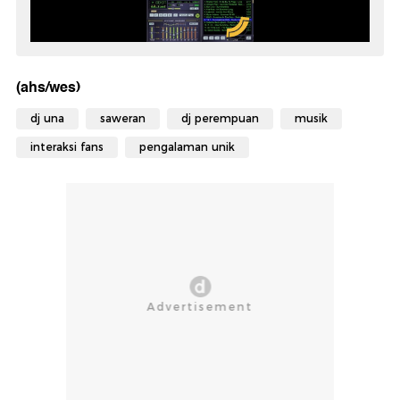
(ahs/wes)
dj una
saweran
dj perempuan
musik
interaksi fans
pengalaman unik