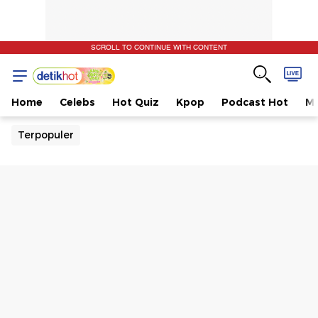
SCROLL TO CONTINUE WITH CONTENT
Home
Celebs
Hot Quiz
Kpop
Podcast Hot
Mu
Terpopuler