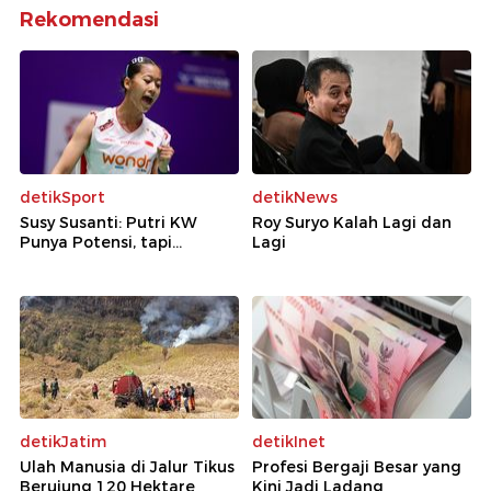
Rekomendasi
detikSport
detikNews
Susy Susanti: Putri KW
Roy Suryo Kalah Lagi dan
Punya Potensi, tapi...
Lagi
detikJatim
detikInet
Ulah Manusia di Jalur Tikus
Profesi Bergaji Besar yang
Berujung 120 Hektare
Kini Jadi Ladang