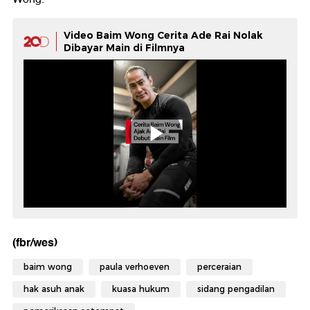
Video Baim Wong Cerita Ade Rai Nolak
Dibayar Main di Filmnya
(fbr/wes)
baim wong
paula verhoeven
perceraian
hak asuh anak
kuasa hukum
sidang pengadilan