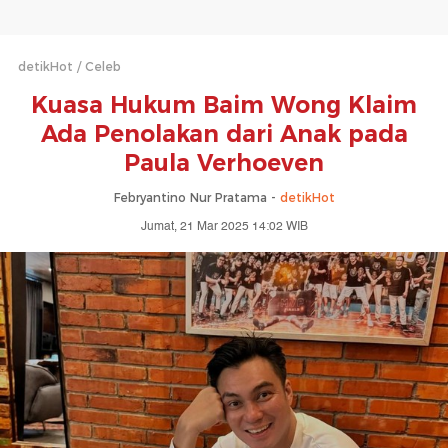
detikHot
Celeb
Kuasa Hukum Baim Wong Klaim
Ada Penolakan dari Anak pada
Paula Verhoeven
Febryantino Nur Pratama -
detikHot
Jumat, 21 Mar 2025 14:02 WIB