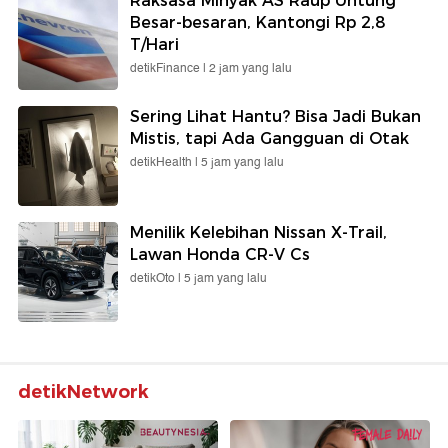
Raksasa Minyak AS Raup Untung
Besar-besaran, Kantongi Rp 2,8
T/Hari
detikFinance |
2 jam yang lalu
Sering Lihat Hantu? Bisa Jadi Bukan
Mistis, tapi Ada Gangguan di Otak
detikHealth |
5 jam yang lalu
Menilik Kelebihan Nissan X-Trail,
Lawan Honda CR-V Cs
detikOto |
5 jam yang lalu
detikNetwork