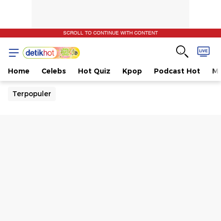
SCROLL TO CONTINUE WITH CONTENT
Home
Celebs
Hot Quiz
Kpop
Podcast Hot
Mu
Terpopuler