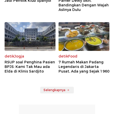
Jadi Pemilik Klub Spanyol
Pamer Dewy Skin,
Bandingkan Dengan Wajah
Aslinya Dulu
detikJogja
detikFood
RSUP soal Penghina Pasien
7 Rumah Makan Padang
BPJS: Kami Tak Mau ada
Legendaris di Jakarta
Elda di Klinis Sardjito
Pusat, Ada yang Sejak 1960
Selengkapnya