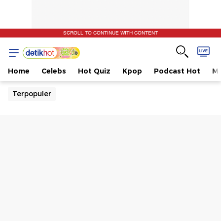
SCROLL TO CONTINUE WITH CONTENT
Home
Celebs
Hot Quiz
Kpop
Podcast Hot
Mu
Terpopuler