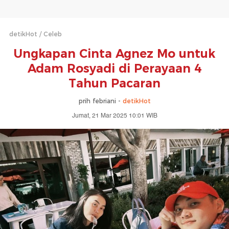
detikHot
Celeb
Ungkapan Cinta Agnez Mo untuk
Adam Rosyadi di Perayaan 4
Tahun Pacaran
prih febriani -
detikHot
Jumat, 21 Mar 2025 10:01 WIB