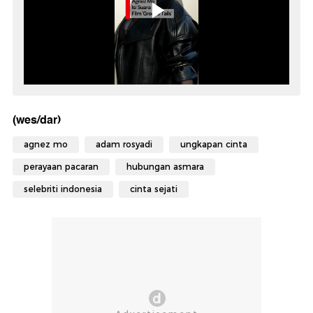
(wes/dar)
agnez mo
adam rosyadi
ungkapan cinta
perayaan pacaran
hubungan asmara
selebriti indonesia
cinta sejati