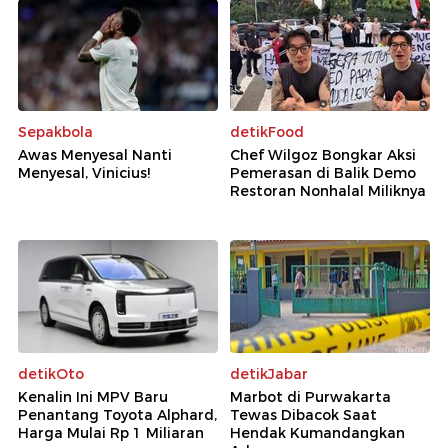
Sepakbola
detikFood
Awas Menyesal Nanti
Chef Wilgoz Bongkar Aksi
Menyesal, Vinicius!
Pemerasan di Balik Demo
Restoran Nonhalal Miliknya
detikOto
detikJabar
Kenalin Ini MPV Baru
Marbot di Purwakarta
Penantang Toyota Alphard,
Tewas Dibacok Saat
Harga Mulai Rp 1 Miliaran
Hendak Kumandangkan