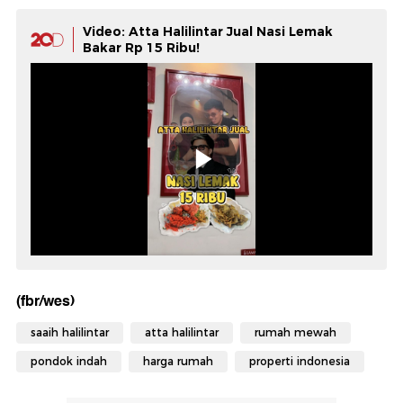
Video: Atta Halilintar Jual Nasi Lemak
Bakar Rp 15 Ribu!
(fbr/wes)
saaih halilintar
atta halilintar
rumah mewah
pondok indah
harga rumah
properti indonesia