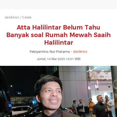
detikHot
Celeb
Atta Halilintar Belum Tahu
Banyak soal Rumah Mewah Saaih
Halilintar
Febryantino Nur Pratama -
detikHot
Jumat, 14 Mar 2025 13:01 WIB