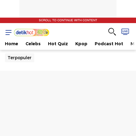
SCROLL TO CONTINUE WITH CONTENT
Home
Celebs
Hot Quiz
Kpop
Podcast Hot
Mu
Terpopuler