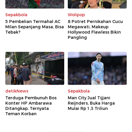
Sepakbola
Wolipop
5 Pembelian Termahal AC
8 Potret Pernikahan Cucu
Milan Sepanjang Masa, Bisa
Megawati, Makeup
Tebak?
Hollywood Flawless Bikin
Pangling
detikNews
Sepakbola
Terduga Pembunuh Bos
Man City Jual Tijjani
Konter HP Ambarawa
Reijnders, Buka Harga
Ditangkap, Ternyata
Mulai Rp 1,3 Triliun
Teman Korban