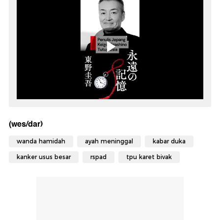
(wes/dar)
wanda hamidah
ayah meninggal
kabar duka
kanker usus besar
rspad
tpu karet bivak