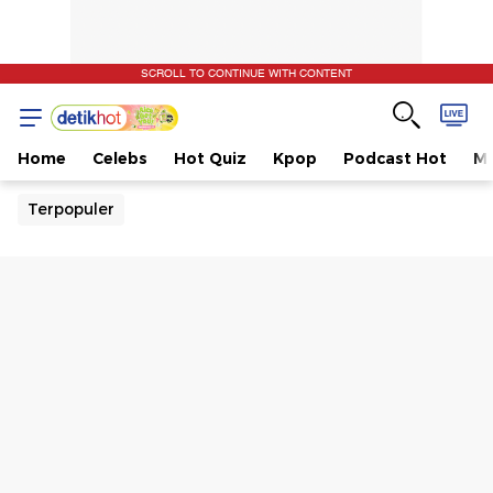
SCROLL TO CONTINUE WITH CONTENT
Home
Celebs
Hot Quiz
Kpop
Podcast Hot
Mu
Terpopuler