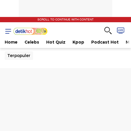
SCROLL TO CONTINUE WITH CONTENT
Home
Celebs
Hot Quiz
Kpop
Podcast Hot
Mu
Terpopuler