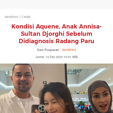
detikHot
Celeb
Kondisi Aquene, Anak Annisa-
Sultan Djorghi Sebelum
Didiagnosis Radang Paru
Desi Puspasari -
detikHot
Jumat, 14 Feb 2025 10:01 WIB