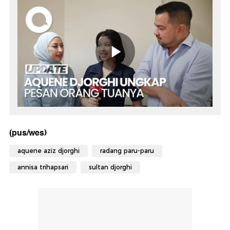
(pus/wes)
aquene aziz djorghi
radang paru-paru
annisa trihapsari
sultan djorghi