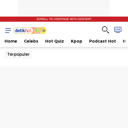
SCROLL TO CONTINUE WITH CONTENT
Home
Celebs
Hot Quiz
Kpop
Podcast Hot
Mu
Terpopuler