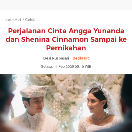
detikHot
Celeb
Perjalanan Cinta Angga Yunanda
dan Shenina Cinnamon Sampai ke
Pernikahan
Desi Puspasari -
detikHot
Selasa, 11 Feb 2025 05:10 WIB