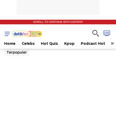
SCROLL TO CONTINUE WITH CONTENT
Home
Celebs
Hot Quiz
Kpop
Podcast Hot
Mu
Terpopuler