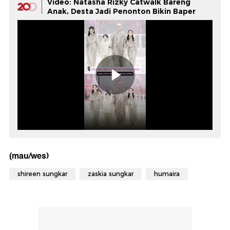
Video: Natasha Rizky Catwalk Bareng
Anak, Desta Jadi Penonton Bikin Baper
(mau/wes)
shireen sungkar
zaskia sungkar
humaira