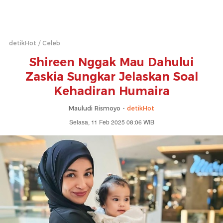
detikHot
Celeb
Shireen Nggak Mau Dahului
Zaskia Sungkar Jelaskan Soal
Kehadiran Humaira
Mauludi Rismoyo -
detikHot
Selasa, 11 Feb 2025 08:06 WIB