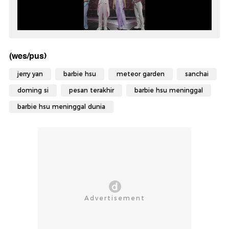
(wes/pus)
jerry yan
barbie hsu
meteor garden
sanchai
doming si
pesan terakhir
barbie hsu meninggal
barbie hsu meninggal dunia