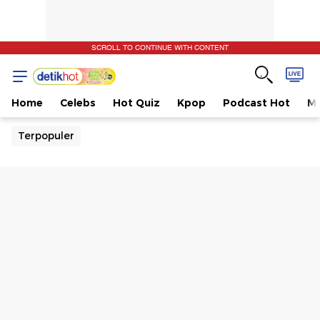
SCROLL TO CONTINUE WITH CONTENT
Home
Celebs
Hot Quiz
Kpop
Podcast Hot
Mu
Terpopuler