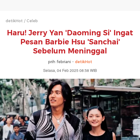
detikHot
Celeb
Haru! Jerry Yan 'Daoming Si' Ingat
Pesan Barbie Hsu 'Sanchai'
Sebelum Meninggal
prih febriani -
detikHot
Selasa, 04 Feb 2025 08:58 WIB