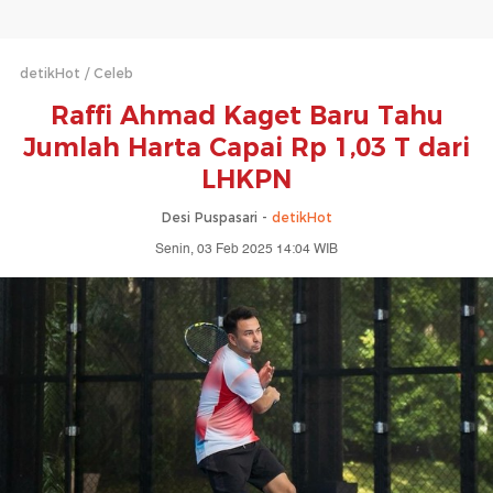
detikHot
Celeb
Raffi Ahmad Kaget Baru Tahu
Jumlah Harta Capai Rp 1,03 T dari
LHKPN
Desi Puspasari -
detikHot
Senin, 03 Feb 2025 14:04 WIB