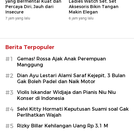
yang Bermental Kuat dan
Ladies Watch Set, Set
Percaya Diri, Jauh dari
Aksesoris Bikin Tangan
Insecure
Makin Elegan
7 jam yang lalu
6 jam yang lalu
Berita Terpopuler
#1
Gemas! Rossa Ajak Anak Perempuan
Manggung
#2
Dian Ayu Lestari Alami Saraf Kejepit, 3 Bulan
Gak Boleh Padel dan Naik Motor
#3
Violis Iskandar Widjaja dan Pianis Niu Niu
Konser di Indonesia
#4
Selvi Kitty Hormati Keputusan Suami soal Gak
Perlihatkan Wajah
#5
Rizky Billar Kehilangan Uang Rp 3,1 M