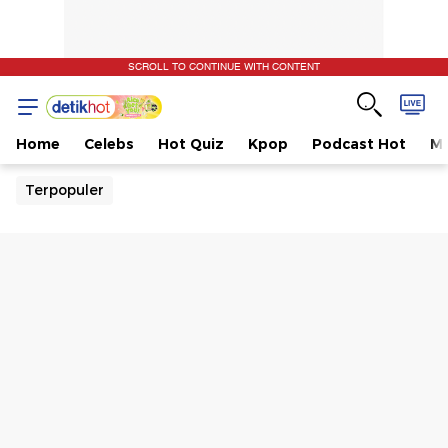
SCROLL TO CONTINUE WITH CONTENT
Home
Celebs
Hot Quiz
Kpop
Podcast Hot
Mu
Terpopuler