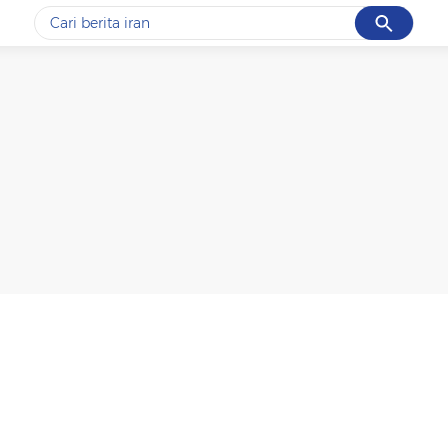
Cancel
Yang sedang ramai dicari
#1
data live draw sgp
#2
piala presiden 2026
#3
prabowo
#4
iran
#5
gempa hari ini
Promoted
Terakhir yang dicari
Loading...