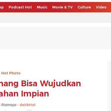
op
Podcast Hot
Music
Movie & TV
Culture
Video
Hot Photo
Senang Bisa Wujudkan
ahan Impian
 Rismoyo -
detikHot