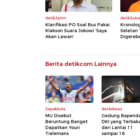
detikJatim
detikSulse
Klarifikasi PO Soal Bus Pakai
Kronolo
Klakson Suara Jokowi 'Saya
Selatan 
Akan Lawan'
Digereb
Berita detikcom Lainnya
Sepakbola
detikNews
MU Disebut
Gedung Bapend
Beruntung Banget
DKI yang Terbak
Dapatkan Youri
dari Lantai 11
Tielemans
sampai 16