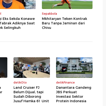
l
Sepakbola
gi Eks Sekda Konawe
Mkhitaryan Teken Kontrak
Tabrak Adiknya Saat
Baru Tanpa Jaminan dari
ek Selingkuh
Chivu
detikOto
detikFinance
a
Land Cruiser FJ
Danantara Gandeng
ar
Belum Dijual, tapi
JBS Perkuat
Sudah Diborong
Investasi Sektor
Jusuf Hamka 61 Unit
Protein Indonesia