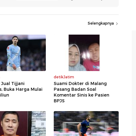
Selengkapnya
a
detikJatim
Jual Tijjani
Suami Dokter di Malang
s, Buka Harga Mulai
Pasang Badan Soal
iliun
Komentar Sinis ke Pasien
BPJS