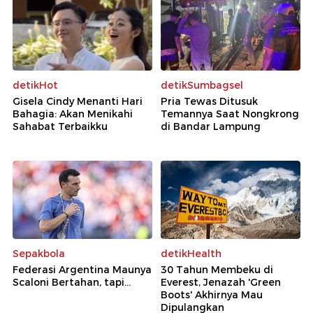
detikHot
detikSumbagsel
Gisela Cindy Menanti Hari
Pria Tewas Ditusuk
Bahagia: Akan Menikahi
Temannya Saat Nongkrong
Sahabat Terbaikku
di Bandar Lampung
Sepakbola
detikHealth
Federasi Argentina Maunya
30 Tahun Membeku di
Scaloni Bertahan, tapi...
Everest, Jenazah 'Green
Boots' Akhirnya Mau
Dipulangkan