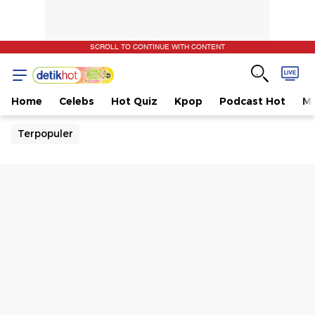
SCROLL TO CONTINUE WITH CONTENT
Home
Celebs
Hot Quiz
Kpop
Podcast Hot
Mu
Terpopuler