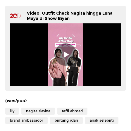
Video: Outfit Check Nagita hingga Luna
Maya di Show Biyan
(wes/pus)
lily
nagita slavina
raffi ahmad
brand ambassador
bintang iklan
anak selebriti