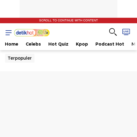
SCROLL TO CONTINUE WITH CONTENT
Home
Celebs
Hot Quiz
Kpop
Podcast Hot
Mu
Terpopuler