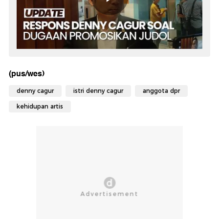
(pus/wes)
denny cagur
istri denny cagur
anggota dpr
kehidupan artis