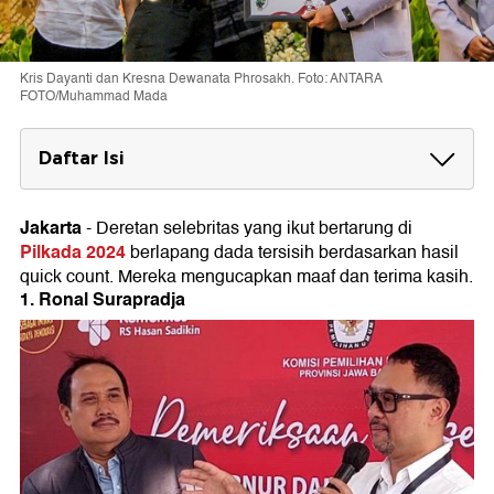
Kris Dayanti dan Kresna Dewanata Phrosakh. Foto: ANTARA
FOTO/Muhammad Mada
Daftar Isi
1. Ronal Surapradja
Jakarta
-
Deretan selebritas yang ikut bertarung di
2. Kris Dayanti
Pilkada 2024
berlapang dada tersisih berdasarkan hasil
3. Vicky Prasetyo
quick count. Mereka mengucapkan maaf dan terima kasih.
1. Ronal Surapradja
4. Gilang Dirga