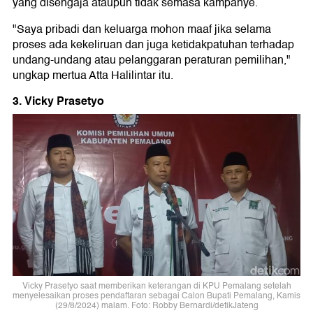
yang disengaja ataupun tidak semasa kampanye.
"Saya pribadi dan keluarga mohon maaf jika selama
proses ada kekeliruan dan juga ketidakpatuhan terhadap
undang-undang atau pelanggaran peraturan pemilihan,"
ungkap mertua Atta Halilintar itu.
3. Vicky Prasetyo
Vicky Prasetyo saat memberikan keterangan di KPU Pemalang setelah
menyelesaikan proses pendaftaran sebagai Calon Bupati Pemalang, Kamis
(29/8/2024) malam. Foto: Robby Bernardi/detikJateng