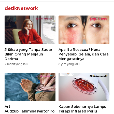
detikNetwork
5 Sikap yang Tanpa Sadar
Apa Itu Rosacea? Kenali
Bikin Orang Menjauh
Penyebab, Gejala, dan Cara
Darimu
Mengatasinya
7 menit yang lalu
8 jam yang lalu
Arti
Kapan Sebenarnya Lampu
Audzubillahiminasyaitoniroj
Terapi Infrared Perlu