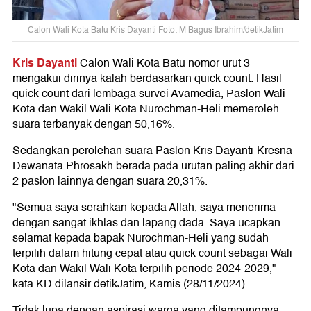
Calon Wali Kota Batu Kris Dayanti Foto: M Bagus Ibrahim/detikJatim
Kris Dayanti
Calon Wali Kota Batu nomor urut 3
mengakui dirinya kalah berdasarkan quick count. Hasil
quick count dari lembaga survei Avamedia, Paslon Wali
Kota dan Wakil Wali Kota Nurochman-Heli memeroleh
suara terbanyak dengan 50,16%.
Sedangkan perolehan suara Paslon Kris Dayanti-Kresna
Dewanata Phrosakh berada pada urutan paling akhir dari
2 paslon lainnya dengan suara 20,31%.
"Semua saya serahkan kepada Allah, saya menerima
dengan sangat ikhlas dan lapang dada. Saya ucapkan
selamat kepada bapak Nurochman-Heli yang sudah
terpilih dalam hitung cepat atau quick count sebagai Wali
Kota dan Wakil Wali Kota terpilih periode 2024-2029,"
kata KD dilansir detikJatim, Kamis (28/11/2024).
Tidak lupa dengan aspirasi warga yang ditampungnya,