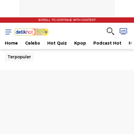
SCROLL TO CONTINUE WITH CONTENT
Home
Celebs
Hot Quiz
Kpop
Podcast Hot
Mu
Terpopuler