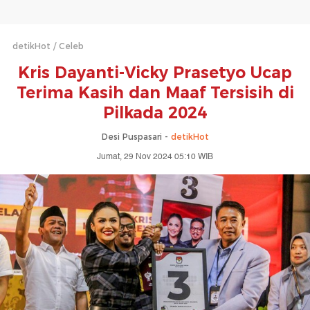
detikHot
Celeb
Kris Dayanti-Vicky Prasetyo Ucap
Terima Kasih dan Maaf Tersisih di
Pilkada 2024
Desi Puspasari -
detikHot
Jumat, 29 Nov 2024 05:10 WIB