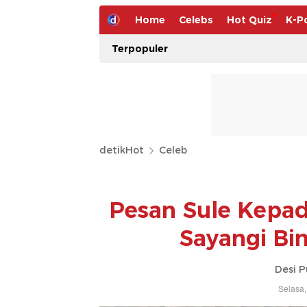
Home
Celebs
Hot Quiz
K-P
Terpopuler
detikHot
Celeb
Pesan Sule Kepa
Sayangi Bi
Desi P
Selasa,