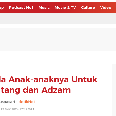
op
Podcast Hot
Music
Movie & TV
Culture
Video
da Anak-anaknya Untuk
ntang dan Adzam
uspasari -
detikHot
 19 Nov 2024 17:19 WIB