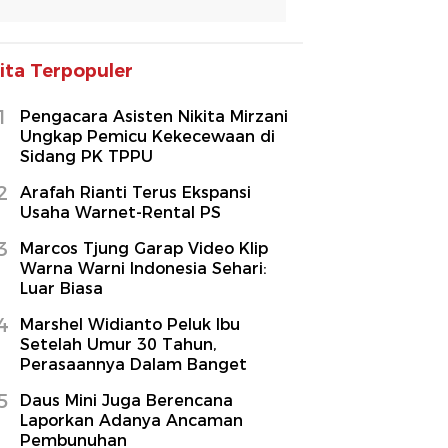
ita Terpopuler
1
Pengacara Asisten Nikita Mirzani
Ungkap Pemicu Kekecewaan di
Sidang PK TPPU
2
Arafah Rianti Terus Ekspansi
Usaha Warnet-Rental PS
3
Marcos Tjung Garap Video Klip
Warna Warni Indonesia Sehari:
Luar Biasa
4
Marshel Widianto Peluk Ibu
Setelah Umur 30 Tahun,
Perasaannya Dalam Banget
5
Daus Mini Juga Berencana
Laporkan Adanya Ancaman
Pembunuhan