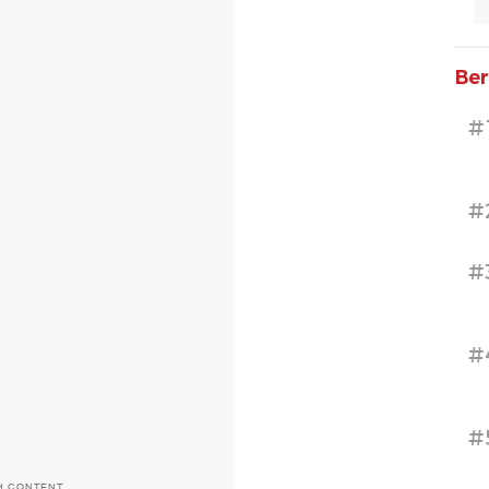
Ber
#
#
#
#
#
H CONTENT