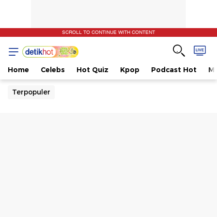
SCROLL TO CONTINUE WITH CONTENT
Home
Celebs
Hot Quiz
Kpop
Podcast Hot
Mu
Terpopuler