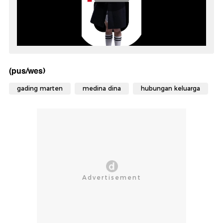
(pus/wes)
gading marten
medina dina
hubungan keluarga