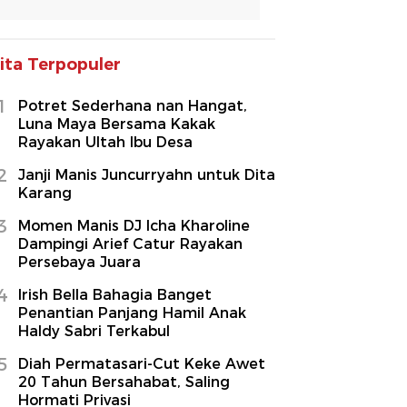
ita Terpopuler
1
Potret Sederhana nan Hangat,
Luna Maya Bersama Kakak
Rayakan Ultah Ibu Desa
2
Janji Manis Juncurryahn untuk Dita
Karang
3
Momen Manis DJ Icha Kharoline
Dampingi Arief Catur Rayakan
Persebaya Juara
4
Irish Bella Bahagia Banget
Penantian Panjang Hamil Anak
Haldy Sabri Terkabul
5
Diah Permatasari-Cut Keke Awet
20 Tahun Bersahabat, Saling
Hormati Privasi