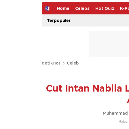
Home
Celebs
Hot Quiz
K-P
Terpopuler
detikHot
Celeb
Cut Intan Nabila
Muhammad Ah
Rabu, 