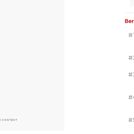
Ber
#
#
#
#
#
H CONTENT