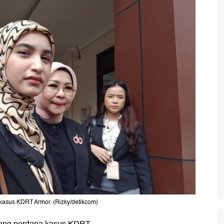
 kasus KDRT Armor. (Rizky/detikcom)