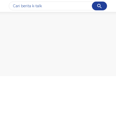
Cancel
Yang sedang ramai dicari
#1
data live draw sgp
#2
k-talk
#3
kebakaran
#4
prabowo
#5
gempa hari ini
Promoted
Terakhir yang dicari
Loading...