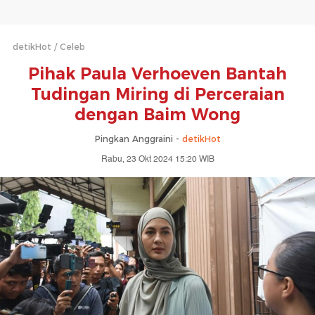
detikHot
Celeb
Pihak Paula Verhoeven Bantah
Tudingan Miring di Perceraian
dengan Baim Wong
Pingkan Anggraini -
detikHot
Rabu, 23 Okt 2024 15:20 WIB