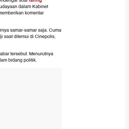
Giring
endengar soal
budayaan dalam Kabinet
el memberikan komentar
garnya samar-samar saja. Cuma
i saat ditemui di Cinepolis,
abar tersebut. Menurutnya
am bidang politik.