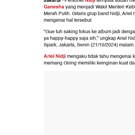
Jakarta
Nidji
-
Personel
ternyata sudah m
Ganesha
yang menjadi Wakil Menteri Ke
Merah Putih. Gitaris grup band Nidji, Ari
mengenai hal tersebut.
"Gue tuh saking fokus ke album jadi den
ya happy-happy saja sih," ungkap Ariel Nidj
Spark, Jakarta, Senin (21/10/2024) malam.
Ariel Nidji
mengaku tidak tahu mengenai k
memang Giring memiliki keinginan kuat dal