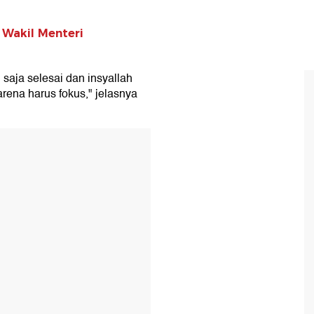
i Wakil Menteri
u saja selesai dan insyallah
karena harus fokus," jelasnya
T