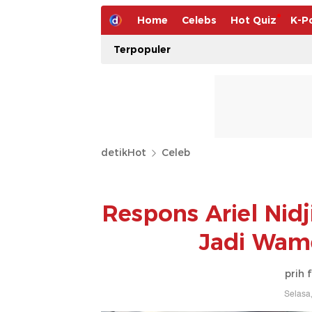
Home
Celebs
Hot Quiz
K-P
Terpopuler
detikHot
Celeb
Respons Ariel Nid
Jadi Wam
prih 
Selasa