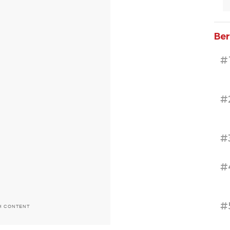
Ber
#
#
#
#
#
H CONTENT