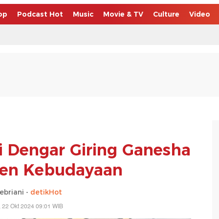
op
Podcast Hot
Music
Movie & TV
Culture
Video
ji Dengar Giring Ganesha
en Kebudayaan
febriani -
detikHot
, 22 Okt 2024 09:01 WIB