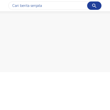
Cancel
Yang sedang ramai dicari
#1
data live draw sgp
#2
iran
#3
senjata
#4
prabowo
#5
gempa hari ini
Promoted
Terakhir yang dicari
Loading...