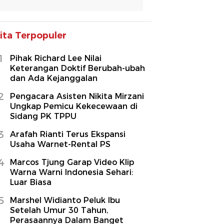
ita Terpopuler
1
Pihak Richard Lee Nilai
Keterangan Doktif Berubah-ubah
dan Ada Kejanggalan
2
Pengacara Asisten Nikita Mirzani
Ungkap Pemicu Kekecewaan di
Sidang PK TPPU
3
Arafah Rianti Terus Ekspansi
Usaha Warnet-Rental PS
4
Marcos Tjung Garap Video Klip
Warna Warni Indonesia Sehari:
Luar Biasa
5
Marshel Widianto Peluk Ibu
Setelah Umur 30 Tahun,
Perasaannya Dalam Banget