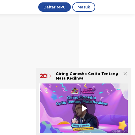
Daftar MPC
Masuk
Giring Ganesha Cerita Tentang
Masa Kecilnya