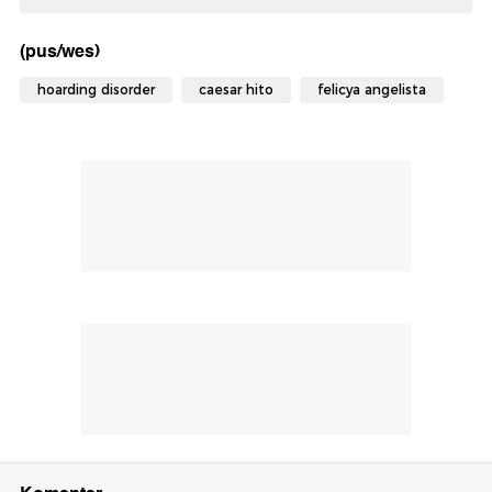
(pus/wes)
hoarding disorder
caesar hito
felicya angelista