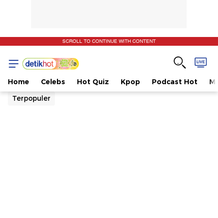
SCROLL TO CONTINUE WITH CONTENT
Home
Celebs
Hot Quiz
Kpop
Podcast Hot
Mu
Terpopuler