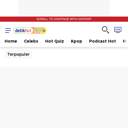
SCROLL TO CONTINUE WITH CONTENT
Home
Celebs
Hot Quiz
Kpop
Podcast Hot
Mu
Terpopuler