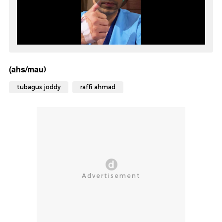
(ahs/mau)
tubagus joddy
raffi ahmad