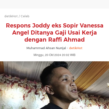
detikHot
Celeb
Respons Joddy eks Sopir Vanessa
Angel Ditanya Gaji Usai Kerja
dengan Raffi Ahmad
Muhammad Ahsan Nurrijal -
detikHot
Minggu, 20 Okt 2024 20:02 WIB