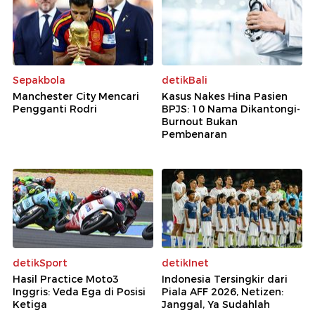
Sepakbola
detikBali
Manchester City Mencari
Kasus Nakes Hina Pasien
Pengganti Rodri
BPJS: 10 Nama Dikantongi-
Burnout Bukan
Pembenaran
detikSport
detikInet
Hasil Practice Moto3
Indonesia Tersingkir dari
Inggris: Veda Ega di Posisi
Piala AFF 2026, Netizen:
Ketiga
Janggal, Ya Sudahlah