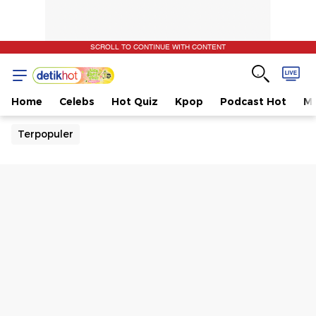
SCROLL TO CONTINUE WITH CONTENT
Home
Celebs
Hot Quiz
Kpop
Podcast Hot
Mu
Terpopuler