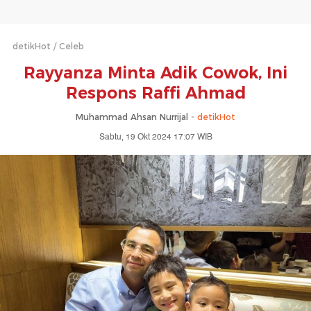
detikHot
Celeb
Rayyanza Minta Adik Cowok, Ini
Respons Raffi Ahmad
Muhammad Ahsan Nurrijal -
detikHot
Sabtu, 19 Okt 2024 17:07 WIB