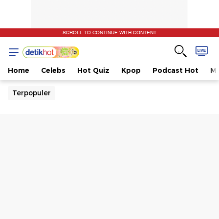
SCROLL TO CONTINUE WITH CONTENT
Home
Celebs
Hot Quiz
Kpop
Podcast Hot
Mu
Terpopuler