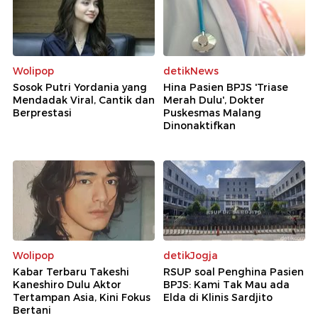
Wolipop
detikNews
Sosok Putri Yordania yang
Hina Pasien BPJS 'Triase
Mendadak Viral, Cantik dan
Merah Dulu', Dokter
Berprestasi
Puskesmas Malang
Dinonaktifkan
Wolipop
detikJogja
Kabar Terbaru Takeshi
RSUP soal Penghina Pasien
Kaneshiro Dulu Aktor
BPJS: Kami Tak Mau ada
Tertampan Asia, Kini Fokus
Elda di Klinis Sardjito
Bertani