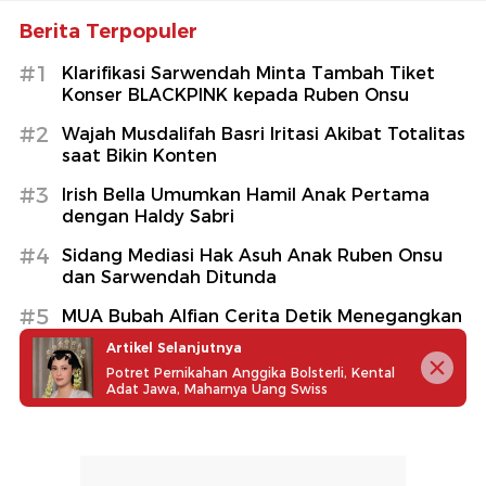
Berita Terpopuler
#1
Klarifikasi Sarwendah Minta Tambah Tiket
Konser BLACKPINK kepada Ruben Onsu
#2
Wajah Musdalifah Basri Iritasi Akibat Totalitas
saat Bikin Konten
#3
Irish Bella Umumkan Hamil Anak Pertama
dengan Haldy Sabri
#4
Sidang Mediasi Hak Asuh Anak Ruben Onsu
dan Sarwendah Ditunda
#5
MUA Bubah Alfian Cerita Detik Menegangkan
Kecelakaan Mobil
Artikel Selanjutnya
Potret Pernikahan Anggika Bolsterli, Kental
Adat Jawa, Maharnya Uang Swiss
Lihat Selengkapnya