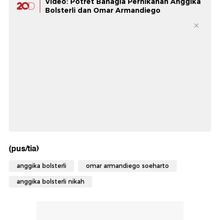
Video: Potret Bahagia Pernikahan Anggika
Bolsterli dan Omar Armandiego
(pus/tia)
anggika bolsterli
omar armandiego soeharto
anggika bolsterli nikah