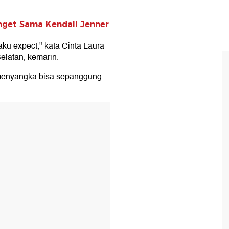
nget Sama Kendall Jenner
aku expect," kata Cinta Laura
elatan, kemarin.
k menyangka bisa sepanggung
T