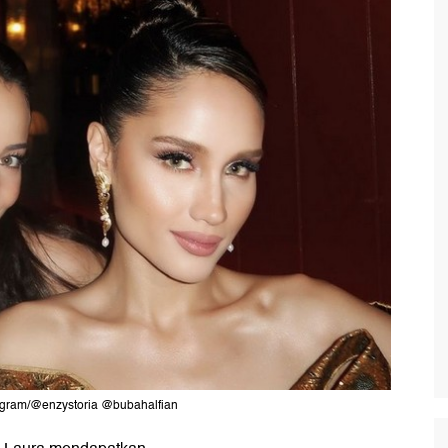
tagram/@enzystoria @bubahalfian