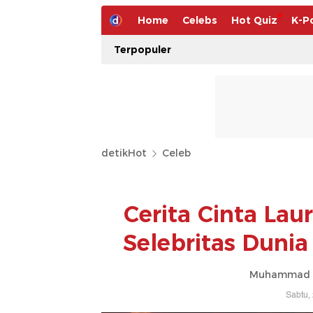
Home
Celebs
Hot Quiz
K-P
Terpopuler
detikHot
Celeb
Cerita Cinta La
Selebritas Dunia
Muhammad Ah
Sabtu,