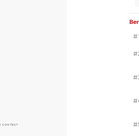
Ber
#
#
#
#
#
H CONTENT