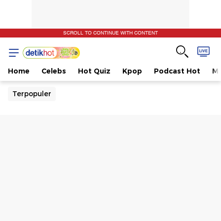
SCROLL TO CONTINUE WITH CONTENT
Home
Celebs
Hot Quiz
Kpop
Podcast Hot
Mu
Terpopuler