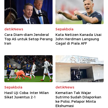
detikNews
Sepakbola
Cara Diam-diam Jenderal
Kata Netizen Kanada Usai
Top AS untuk Setop Perang
John Herdman Langsung
Iran
Gagal di Piala AFF
Sepakbola
detikNews
Hasil Uji Coba: Inter Milan
Kematian Tak Wajar
Sikat Juventus 2-1
Sutrimo Sudah Dilaporkan
ke Polisi, Pelapor Minta
Ekshumasi