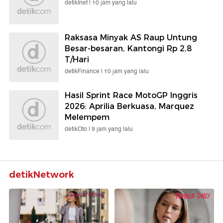
detikInet |
10 jam yang lalu
Raksasa Minyak AS Raup Untung
Besar-besaran, Kantongi Rp 2,8
T/Hari
detikFinance |
10 jam yang lalu
Hasil Sprint Race MotoGP Inggris
2026: Aprilia Berkuasa, Marquez
Melempem
detikOto |
9 jam yang lalu
detikNetwork