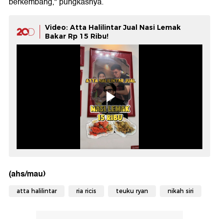
berkembang," pungkasnya.
Video: Atta Halilintar Jual Nasi Lemak
Bakar Rp 15 Ribu!
(ahs/mau)
atta halilintar
ria ricis
teuku ryan
nikah siri