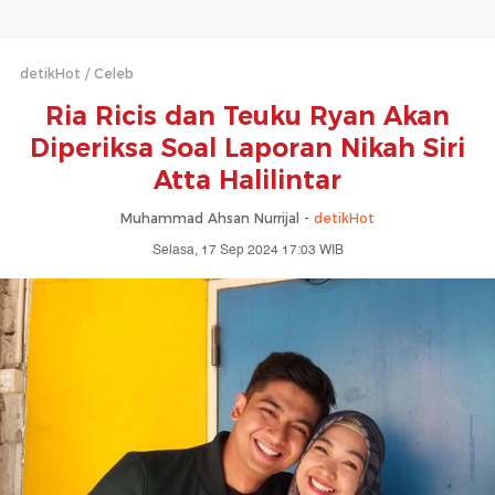
detikHot
Celeb
Ria Ricis dan Teuku Ryan Akan
Diperiksa Soal Laporan Nikah Siri
Atta Halilintar
Muhammad Ahsan Nurrijal -
detikHot
Selasa, 17 Sep 2024 17:03 WIB