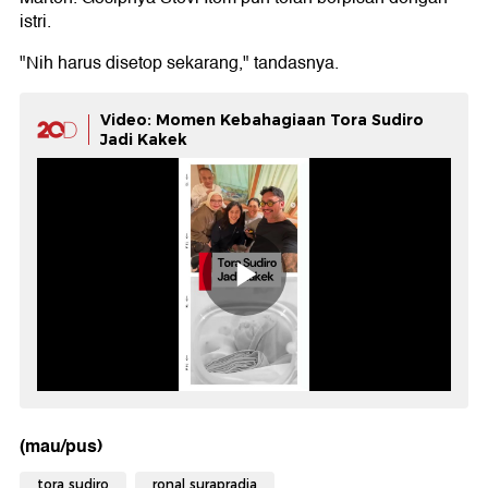
istri.
"Nih harus disetop sekarang," tandasnya.
Video: Momen Kebahagiaan Tora Sudiro
Jadi Kakek
(mau/pus)
tora sudiro
ronal surapradja