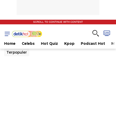
SCROLL TO CONTINUE WITH CONTENT
Home
Celebs
Hot Quiz
Kpop
Podcast Hot
Mu
Terpopuler