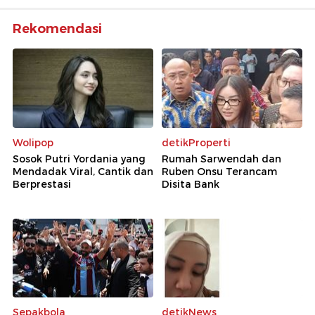
Rekomendasi
Wolipop
detikProperti
Sosok Putri Yordania yang
Rumah Sarwendah dan
Mendadak Viral, Cantik dan
Ruben Onsu Terancam
Berprestasi
Disita Bank
Sepakbola
detikNews