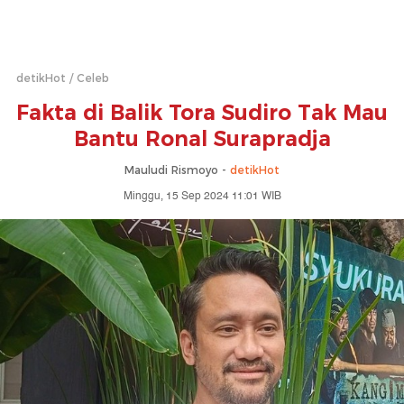
detikHot
Celeb
Fakta di Balik Tora Sudiro Tak Mau
Bantu Ronal Surapradja
Mauludi Rismoyo -
detikHot
Minggu, 15 Sep 2024 11:01 WIB