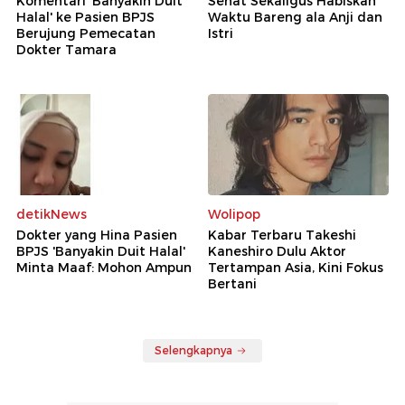
Komentari 'Banyakin Duit
Sehat Sekaligus Habiskan
Halal' ke Pasien BPJS
Waktu Bareng ala Anji dan
Berujung Pemecatan
Istri
Dokter Tamara
detikNews
Wolipop
Dokter yang Hina Pasien
Kabar Terbaru Takeshi
BPJS 'Banyakin Duit Halal'
Kaneshiro Dulu Aktor
Minta Maaf: Mohon Ampun
Tertampan Asia, Kini Fokus
Bertani
Selengkapnya