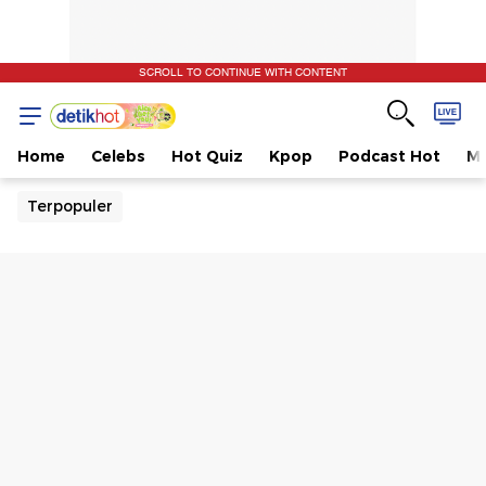
SCROLL TO CONTINUE WITH CONTENT
Home
Celebs
Hot Quiz
Kpop
Podcast Hot
Mu
Terpopuler