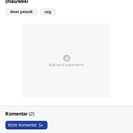
(mau/wes)
dewi perssik
usg