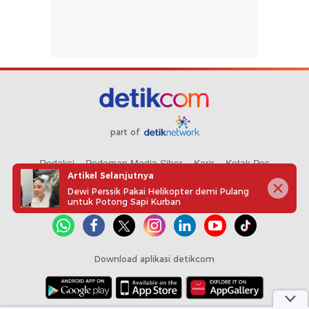
part of
Redaksi
Pedoman Media Siber
Karir
Kotak Pos
Artikel Selanjutnya
Info Iklan
Privacy Policy
Disclaimer
Dewi Perssik Pakai Helikopter demi Pulang
untuk Potong Sapi Kurban
Download aplikasi detikcom