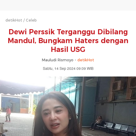
detikHot
Celeb
Dewi Perssik Terganggu Dibilang
Mandul, Bungkam Haters dengan
Hasil USG
Mauludi Rismoyo -
detikHot
Sabtu, 14 Sep 2024 09:09 WIB