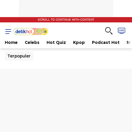
SCROLL TO CONTINUE WITH CONTENT
Home
Celebs
Hot Quiz
Kpop
Podcast Hot
Mu
Terpopuler