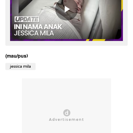
(mau/pus)
jessica mila