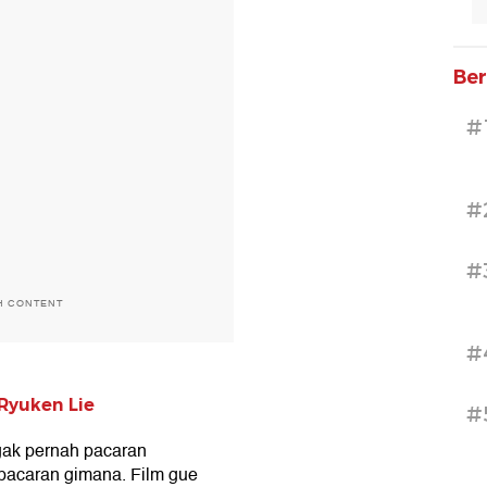
Ber
#
#
#
H CONTENT
#
Ryuken Lie
#
gak pernah pacaran
 pacaran gimana. Film gue