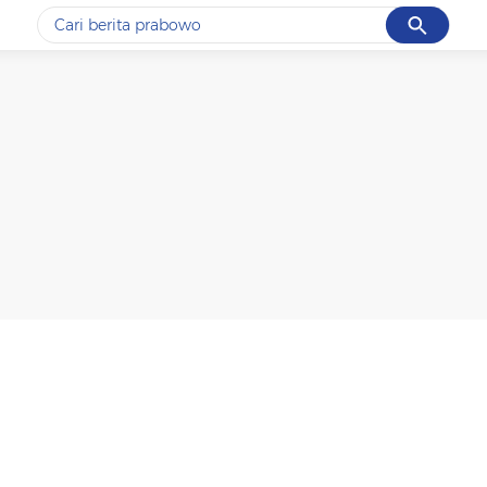
Cancel
Yang sedang ramai dicari
#1
ketik
#2
bromo
#3
streaming motogp
#4
prabowo
#5
data live draw sgp
Promoted
Terakhir yang dicari
Loading...