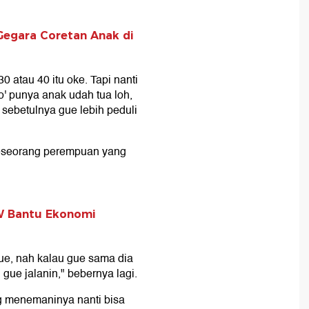
 Gegara Coretan Anak di
 atau 40 itu oke. Tapi nanti
' punya anak udah tua loh,
 sebetulnya gue lebih peduli
eseorang perempuan yang
W Bantu Ekonomi
ue, nah kalau gue sama dia
gue jalanin," bebernya lagi.
g menemaninya nanti bisa