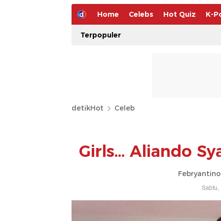
Home
Celebs
Hot Quiz
K-P
Terpopuler
detikHot
Celeb
Girls... Aliando Sy
Febryantino
Sabtu,