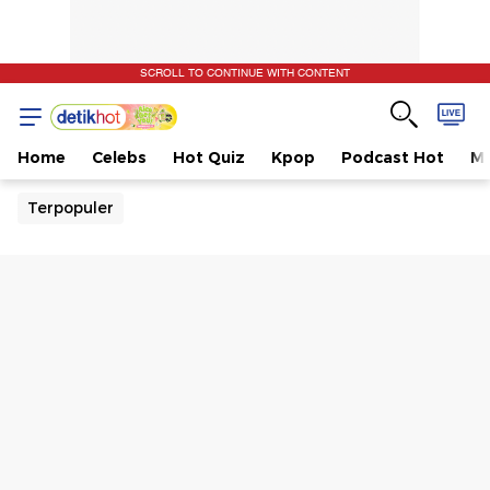
SCROLL TO CONTINUE WITH CONTENT
Home
Celebs
Hot Quiz
Kpop
Podcast Hot
Mu
Terpopuler