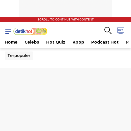
SCROLL TO CONTINUE WITH CONTENT
Home
Celebs
Hot Quiz
Kpop
Podcast Hot
Mu
Terpopuler