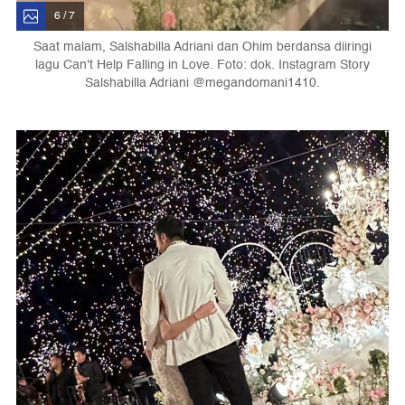
6 / 7
Saat malam, Salshabilla Adriani dan Ohim berdansa diiringi
lagu Can't Help Falling in Love. Foto: dok. Instagram Story
Salshabilla Adriani @megandomani1410.