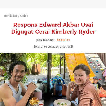
detikHot
Celeb
Respons Edward Akbar Usai
Digugat Cerai Kimberly Ryder
prih febriani -
detikHot
Selasa, 16 Jul 2024 08:54 WIB