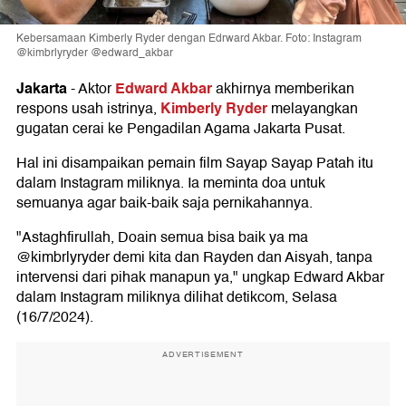
Kebersamaan Kimberly Ryder dengan Edrward Akbar. Foto: Instagram
@kimbrlyryder @edward_akbar
Jakarta
Edward Akbar
-
Aktor
akhirnya memberikan
Kimberly Ryder
respons usah istrinya,
melayangkan
gugatan cerai ke Pengadilan Agama Jakarta Pusat.
Hal ini disampaikan pemain film Sayap Sayap Patah itu
dalam Instagram miliknya. Ia meminta doa untuk
semuanya agar baik-baik saja pernikahannya.
"Astaghfirullah, Doain semua bisa baik ya ma
@kimbrlyryder demi kita dan Rayden dan Aisyah, tanpa
intervensi dari pihak manapun ya," ungkap Edward Akbar
dalam Instagram miliknya dilihat detikcom, Selasa
(16/7/2024).
ADVERTISEMENT