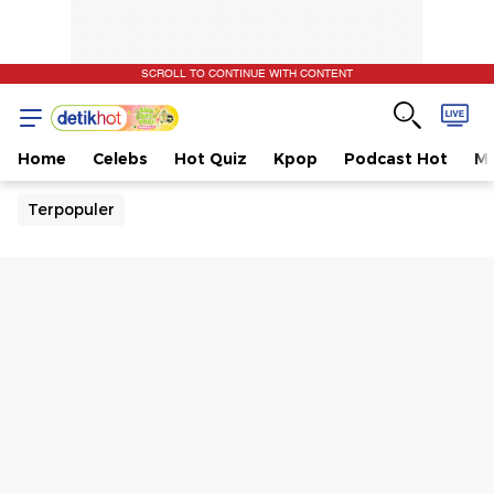
SCROLL TO CONTINUE WITH CONTENT
Home
Celebs
Hot Quiz
Kpop
Podcast Hot
Mu
Terpopuler