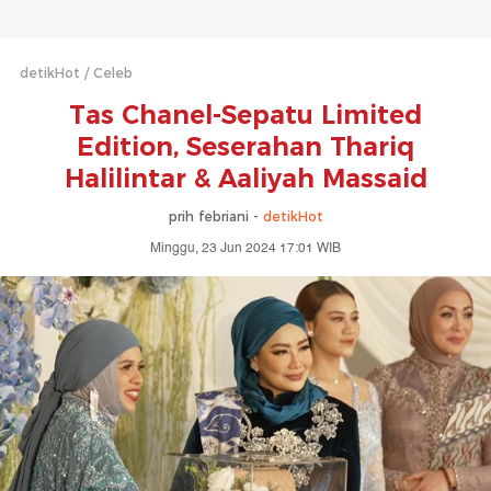
detikHot
Celeb
Tas Chanel-Sepatu Limited
Edition, Seserahan Thariq
Halilintar & Aaliyah Massaid
prih febriani -
detikHot
Minggu, 23 Jun 2024 17:01 WIB