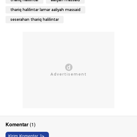
thariq halilintar lamar aaliyah massaid
seserahan thariq halilintar