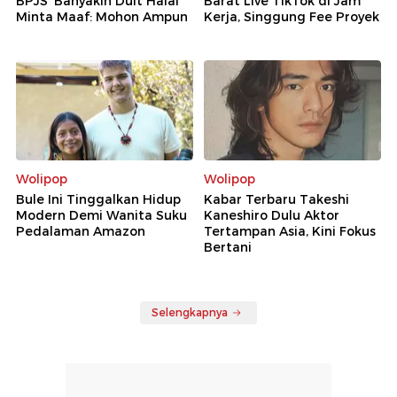
BPJS 'Banyakin Duit Halal'
Barat Live TikTok di Jam
Minta Maaf: Mohon Ampun
Kerja, Singgung Fee Proyek
Wolipop
Wolipop
Bule Ini Tinggalkan Hidup
Kabar Terbaru Takeshi
Modern Demi Wanita Suku
Kaneshiro Dulu Aktor
Pedalaman Amazon
Tertampan Asia, Kini Fokus
Bertani
Selengkapnya