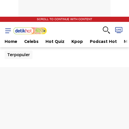
SCROLL TO CONTINUE WITH CONTENT
Home
Celebs
Hot Quiz
Kpop
Podcast Hot
Mu
Terpopuler