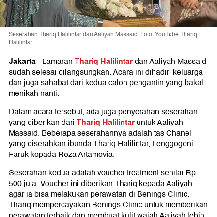
Seserahan Thariq Halilintar dan Aaliyah Massaid. Foto: YouTube Thariq
Halilintar
Jakarta
Thariq Halilintar
-
Lamaran
dan Aaliyah Massaid
sudah selesai dilangsungkan. Acara ini dihadiri keluarga
dan juga sahabat dari kedua calon pengantin yang bakal
menikah nanti.
Dalam acara tersebut, ada juga penyerahan seserahan
Thariq Halilintar
yang diberikan dari
untuk Aaliyah
Massaid. Beberapa seserahannya adalah tas Chanel
yang diserahkan ibunda Thariq Halilintar, Lenggogeni
Faruk kepada Reza Artamevia.
Seserahan kedua adalah voucher treatment senilai Rp
500 juta. Voucher ini diberikan Thariq kepada Aaliyah
agar ia bisa melakukan perawatan di Benings Clinic.
Thariq mempercayakan Benings Clinic untuk memberikan
perawatan terbaik dan membuat kulit wajah Aaliyah lebih