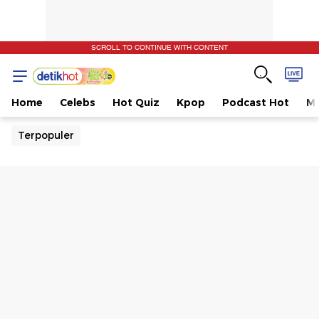
SCROLL TO CONTINUE WITH CONTENT
Home
Celebs
Hot Quiz
Kpop
Podcast Hot
Mu
Terpopuler