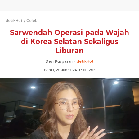
detikHot
Celeb
Sarwendah Operasi pada Wajah
di Korea Selatan Sekaligus
Liburan
Desi Puspasari -
detikHot
Sabtu, 22 Jun 2024 07:00 WIB