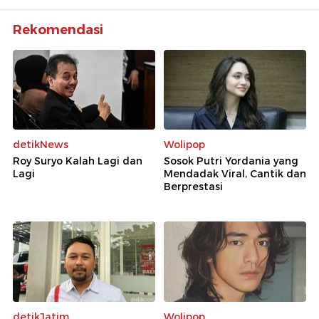
Rekomendasi
detikNews
Wolipop
Roy Suryo Kalah Lagi dan
Sosok Putri Yordania yang
Lagi
Mendadak Viral, Cantik dan
Berprestasi
detikJatim
Wolipop