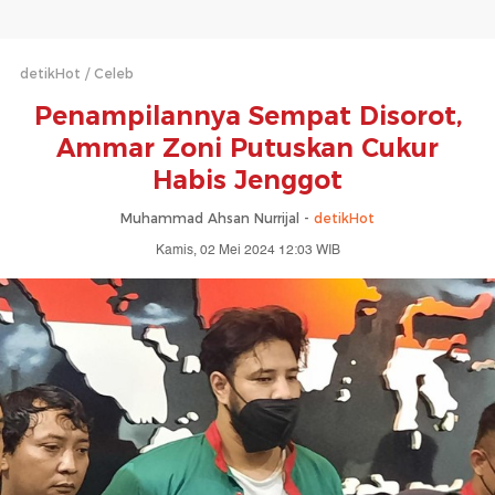
detikHot
Celeb
Penampilannya Sempat Disorot,
Ammar Zoni Putuskan Cukur
Habis Jenggot
Muhammad Ahsan Nurrijal -
detikHot
Kamis, 02 Mei 2024 12:03 WIB