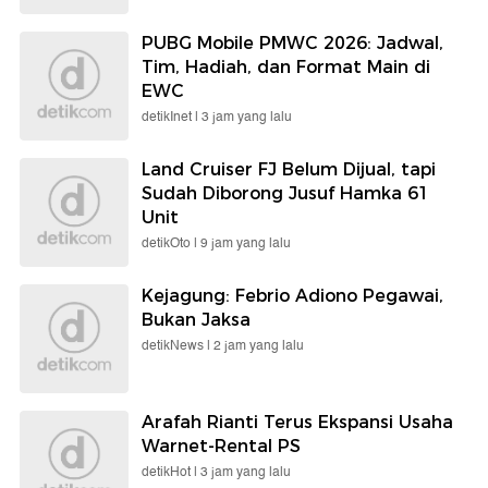
PUBG Mobile PMWC 2026: Jadwal,
Tim, Hadiah, dan Format Main di
EWC
detikInet |
3 jam yang lalu
Land Cruiser FJ Belum Dijual, tapi
Sudah Diborong Jusuf Hamka 61
Unit
detikOto |
9 jam yang lalu
Kejagung: Febrio Adiono Pegawai,
Bukan Jaksa
detikNews |
2 jam yang lalu
Arafah Rianti Terus Ekspansi Usaha
Warnet-Rental PS
detikHot |
3 jam yang lalu