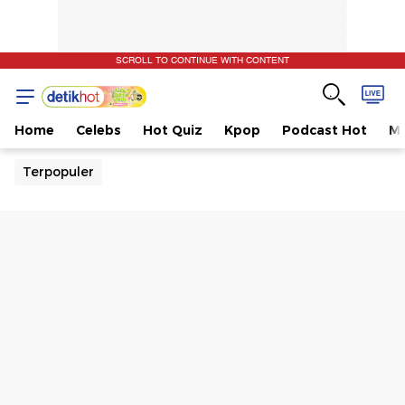
SCROLL TO CONTINUE WITH CONTENT
Home
Celebs
Hot Quiz
Kpop
Podcast Hot
Mu
Terpopuler