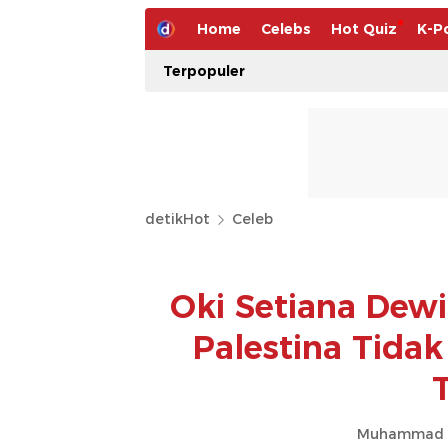
Home
Celebs
Hot Quiz
K-P
Terpopuler
detikHot
Celeb
Oki Setiana Dew
Palestina Tida
Muhammad Ah