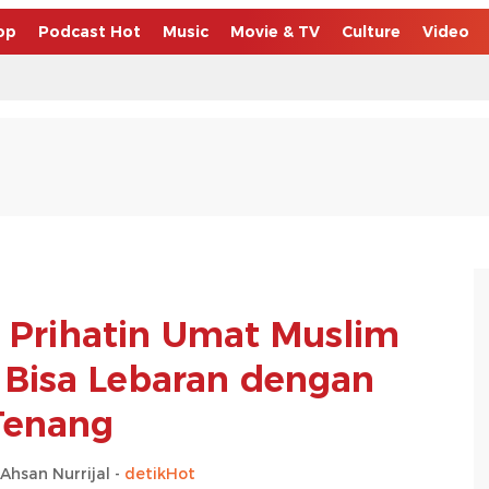
op
Podcast Hot
Music
Movie & TV
Culture
Video
i Prihatin Umat Muslim
k Bisa Lebaran dengan
Tenang
san Nurrijal -
detikHot