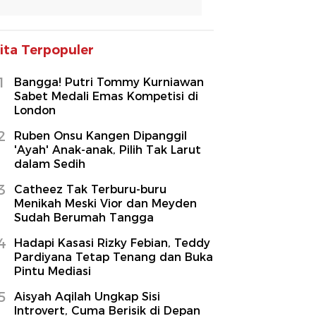
ita Terpopuler
1
Bangga! Putri Tommy Kurniawan
Sabet Medali Emas Kompetisi di
London
2
Ruben Onsu Kangen Dipanggil
'Ayah' Anak-anak, Pilih Tak Larut
dalam Sedih
3
Catheez Tak Terburu-buru
Menikah Meski Vior dan Meyden
Sudah Berumah Tangga
4
Hadapi Kasasi Rizky Febian, Teddy
Pardiyana Tetap Tenang dan Buka
Pintu Mediasi
5
Aisyah Aqilah Ungkap Sisi
Introvert, Cuma Berisik di Depan