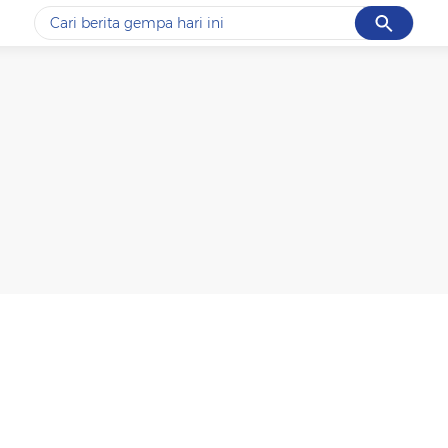
Cancel
Yang sedang ramai dicari
#1
data live draw sgp
#2
kebakaran
#3
prabowo
#4
iran
#5
gempa hari ini
Promoted
Terakhir yang dicari
Loading...