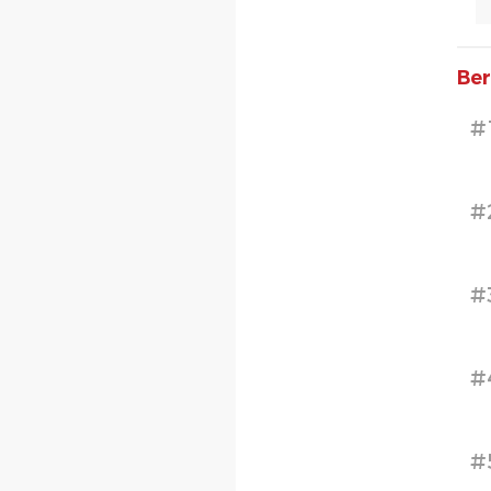
Ber
#
#
#
#
#