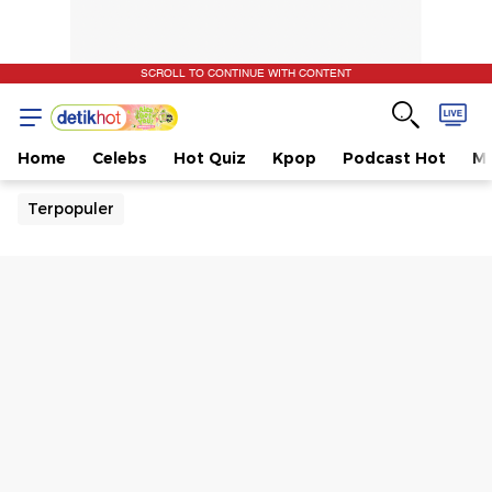
SCROLL TO CONTINUE WITH CONTENT
Home
Celebs
Hot Quiz
Kpop
Podcast Hot
Mu
Terpopuler