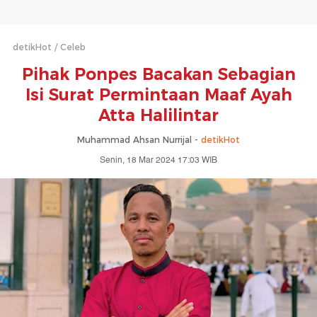
detikHot
Celeb
Pihak Ponpes Bacakan Sebagian
Isi Surat Permintaan Maaf Ayah
Atta Halilintar
Muhammad Ahsan Nurrijal -
detikHot
Senin, 18 Mar 2024 17:03 WIB