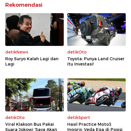
Rekomendasi
detikNews
detikOto
Roy Suryo Kalah Lagi dan
Toyota: Punya Land Cruiser
Lagi
Itu Investasi!
detikOto
detikSport
Viral Klakson Bus Pakai
Hasil Practice Moto3
Suara Jokowi 'Saya Akan
Inggris: Veda Ega di Posisi