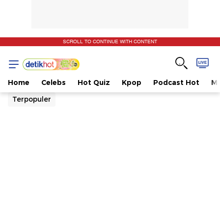
SCROLL TO CONTINUE WITH CONTENT
Home
Celebs
Hot Quiz
Kpop
Podcast Hot
Mu
Terpopuler