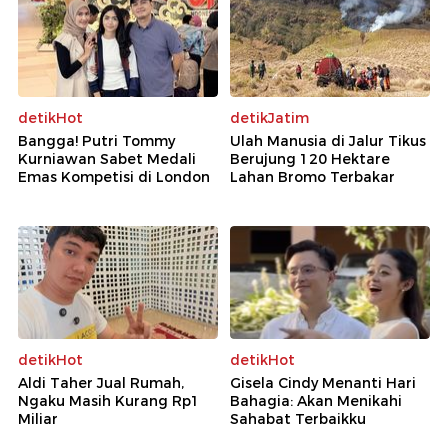
detikHot
detikJatim
Bangga! Putri Tommy
Ulah Manusia di Jalur Tikus
Kurniawan Sabet Medali
Berujung 120 Hektare
Emas Kompetisi di London
Lahan Bromo Terbakar
detikHot
detikHot
Aldi Taher Jual Rumah,
Gisela Cindy Menanti Hari
Ngaku Masih Kurang Rp1
Bahagia: Akan Menikahi
Miliar
Sahabat Terbaikku