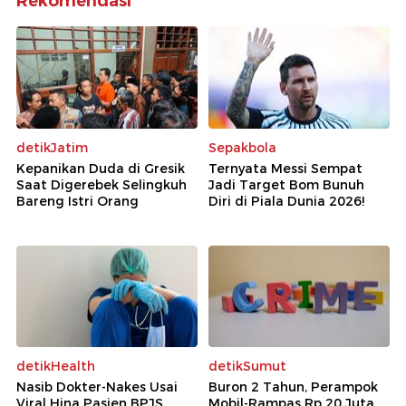
Rekomendasi
detikJatim
Sepakbola
Kepanikan Duda di Gresik
Ternyata Messi Sempat
Saat Digerebek Selingkuh
Jadi Target Bom Bunuh
Bareng Istri Orang
Diri di Piala Dunia 2026!
detikHealth
detikSumut
Nasib Dokter-Nakes Usai
Buron 2 Tahun, Perampok
Viral Hina Pasien BPJS,
Mobil-Rampas Rp 20 Juta