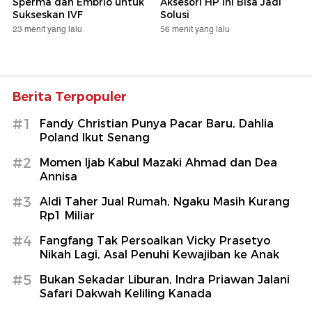
Sperma dan Embrio untuk
Aksesori HP Ini Bisa Jadi
Sukseskan IVF
Solusi
23 menit yang lalu
56 menit yang lalu
Berita Terpopuler
#1
Fandy Christian Punya Pacar Baru, Dahlia
Poland Ikut Senang
#2
Momen Ijab Kabul Mazaki Ahmad dan Dea
Annisa
#3
Aldi Taher Jual Rumah, Ngaku Masih Kurang
Rp1 Miliar
#4
Fangfang Tak Persoalkan Vicky Prasetyo
Nikah Lagi, Asal Penuhi Kewajiban ke Anak
#5
Bukan Sekadar Liburan, Indra Priawan Jalani
Safari Dakwah Keliling Kanada