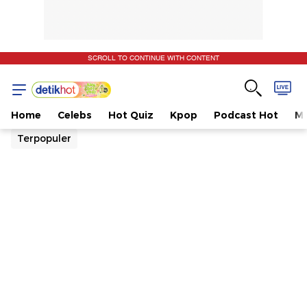
SCROLL TO CONTINUE WITH CONTENT
Home
Celebs
Hot Quiz
Kpop
Podcast Hot
Mu
Terpopuler