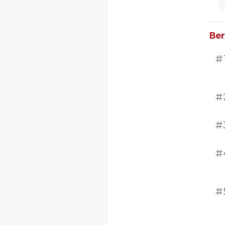
Ber
#
#
#
#
#