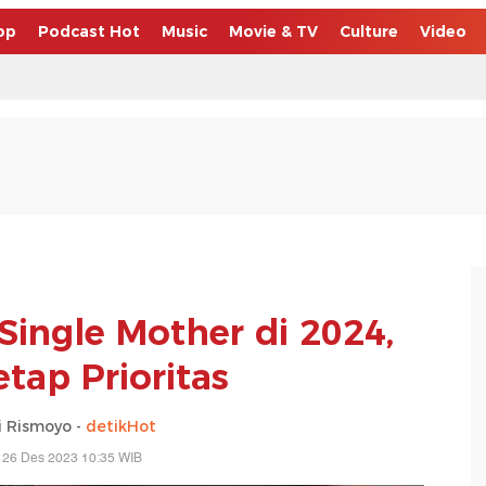
op
Podcast Hot
Music
Movie & TV
Culture
Video
 Single Mother di 2024,
tap Prioritas
 Rismoyo -
detikHot
 26 Des 2023 10:35 WIB