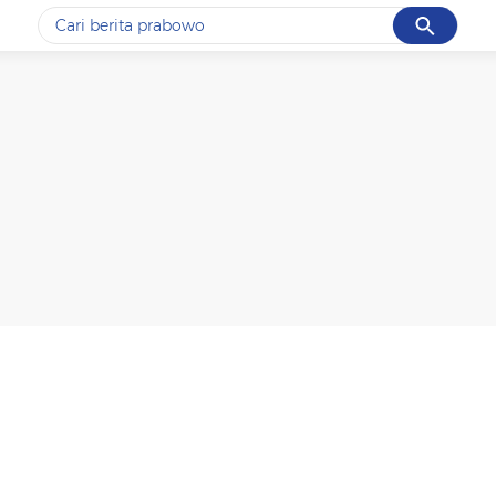
Cancel
Yang sedang ramai dicari
#1
data live draw sgp
#2
gempa hari ini
#3
prabowo
#4
iran
#5
demo
Promoted
Terakhir yang dicari
Loading...