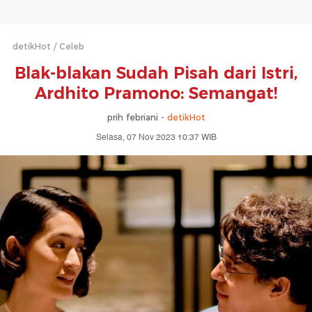
detikHot
Celeb
Blak-blakan Sudah Pisah dari Istri,
Ardhito Pramono: Semangat!
prih febriani -
detikHot
Selasa, 07 Nov 2023 10:37 WIB