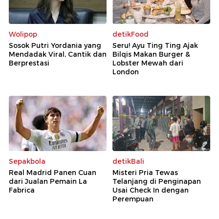
Wolipop
detikFood
Sosok Putri Yordania yang
Seru! Ayu Ting Ting Ajak
Mendadak Viral, Cantik dan
Bilqis Makan Burger &
Berprestasi
Lobster Mewah dari
London
Sepakbola
detikBali
Real Madrid Panen Cuan
Misteri Pria Tewas
dari Jualan Pemain La
Telanjang di Penginapan
Fabrica
Usai Check In dengan
Perempuan