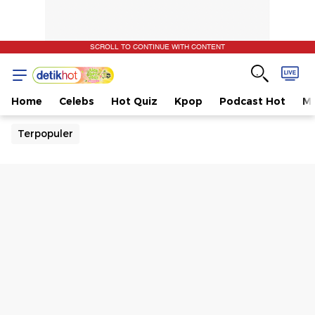
SCROLL TO CONTINUE WITH CONTENT
Home
Celebs
Hot Quiz
Kpop
Podcast Hot
Mu
Terpopuler