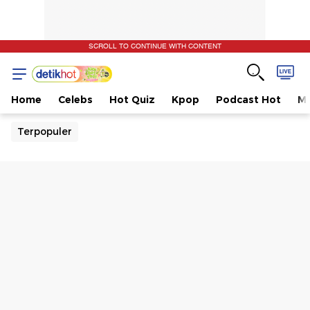
SCROLL TO CONTINUE WITH CONTENT
Home
Celebs
Hot Quiz
Kpop
Podcast Hot
Mu
Terpopuler