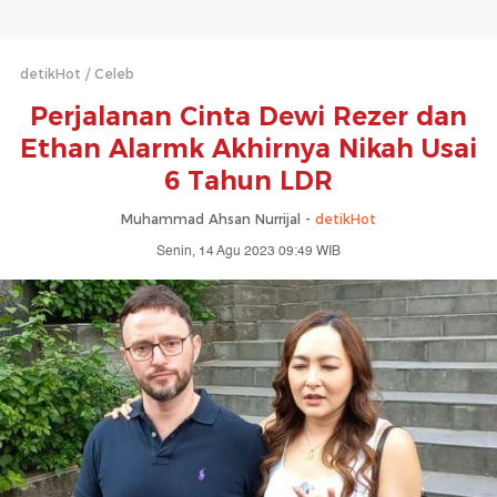
detikHot
Celeb
Perjalanan Cinta Dewi Rezer dan
Ethan Alarmk Akhirnya Nikah Usai
6 Tahun LDR
Muhammad Ahsan Nurrijal -
detikHot
Senin, 14 Agu 2023 09:49 WIB