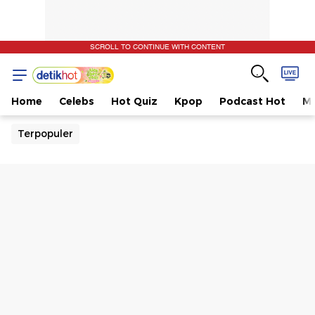
SCROLL TO CONTINUE WITH CONTENT
Home
Celebs
Hot Quiz
Kpop
Podcast Hot
Mu
Terpopuler