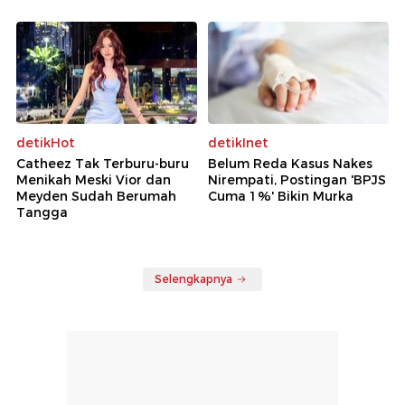
detikHot
detikInet
Catheez Tak Terburu-buru
Belum Reda Kasus Nakes
Menikah Meski Vior dan
Nirempati, Postingan 'BPJS
Meyden Sudah Berumah
Cuma 1%' Bikin Murka
Tangga
Selengkapnya