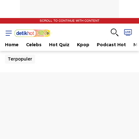
SCROLL TO CONTINUE WITH CONTENT
Home
Celebs
Hot Quiz
Kpop
Podcast Hot
Mu
Terpopuler