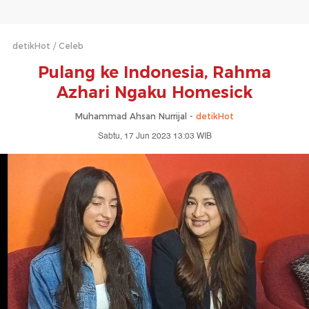
detikHot
Celeb
Pulang ke Indonesia, Rahma
Azhari Ngaku Homesick
Muhammad Ahsan Nurrijal -
detikHot
Sabtu, 17 Jun 2023 13:03 WIB