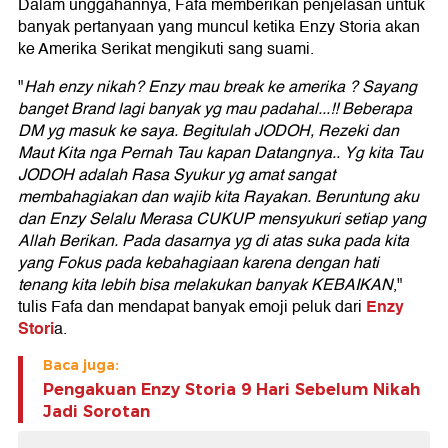
Dalam unggahannya, Fafa memberikan penjelasan untuk
banyak pertanyaan yang muncul ketika Enzy Storia akan
ke Amerika Serikat mengikuti sang suami.
"
Hah enzy nikah? Enzy mau break ke amerika ? Sayang
banget Brand lagi banyak yg mau padahal...!! Beberapa
DM yg masuk ke saya. Begitulah JODOH, Rezeki dan
Maut Kita nga Pernah Tau kapan Datangnya.. Yg kita Tau
JODOH adalah Rasa Syukur yg amat sangat
membahagiakan dan wajib kita Rayakan. Beruntung aku
dan Enzy Selalu Merasa CUKUP mensyukuri setiap yang
Allah Berikan. Pada dasarnya yg di atas suka pada kita
yang Fokus pada kebahagiaan karena dengan hati
tenang kita lebih bisa melakukan banyak KEBAIKAN
,"
Enzy
tulis Fafa dan mendapat banyak emoji peluk dari
Stori
a.
Baca juga:
Pengakuan Enzy Storia 9 Hari Sebelum Nikah
Jadi Sorotan