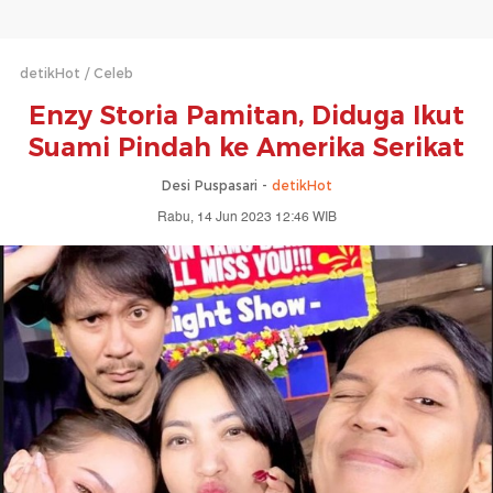
detikHot
Celeb
Enzy Storia Pamitan, Diduga Ikut
Suami Pindah ke Amerika Serikat
Desi Puspasari -
detikHot
Rabu, 14 Jun 2023 12:46 WIB