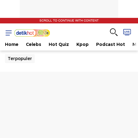
SCROLL TO CONTINUE WITH CONTENT
Home
Celebs
Hot Quiz
Kpop
Podcast Hot
Mu
Terpopuler