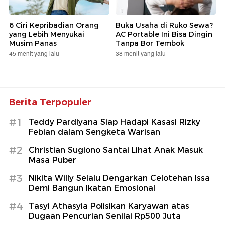
6 Ciri Kepribadian Orang
Buka Usaha di Ruko Sewa?
yang Lebih Menyukai
AC Portable Ini Bisa Dingin
Musim Panas
Tanpa Bor Tembok
45 menit yang lalu
38 menit yang lalu
Berita Terpopuler
#1
Teddy Pardiyana Siap Hadapi Kasasi Rizky
Febian dalam Sengketa Warisan
#2
Christian Sugiono Santai Lihat Anak Masuk
Masa Puber
#3
Nikita Willy Selalu Dengarkan Celotehan Issa
Demi Bangun Ikatan Emosional
#4
Tasyi Athasyia Polisikan Karyawan atas
Dugaan Pencurian Senilai Rp500 Juta